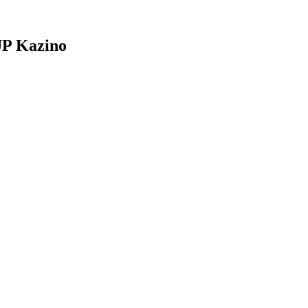
UP Kazino