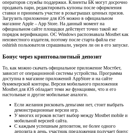
операторов службы поддержки. Клиенты БК могут досрочно
продавать пари, редактировать купоны после оформления
ставки и принимать участие в розыгрышах ценных призов.
Загрузить приложение для iOS можно в официальном
магазине Apple – App Store. На данный момент на
официальном сайте площадки действует точно такой же
порядок верификации. ОС Windows распознавала Mostbet как
неизвестного издателя, поэтому после старта файла exe
oshirish пользователя спрашивали, уверен ли он в его запуске.
Бонус через криптовалютный депозит
То, как можно скачать официальное приложение Мостбет,
зависит от операционной системы устройства. Программа
доступна в магазине приложений AppStore и на сайте
букмекерской конторы. Версия мобильного приложения
Mostbet для iOS обладает теми же функциями, что и его
настольные и другие мобильные аналоги.
Если желания рисковать деньгами нет, стоит выбрать
демонстрационные версии игр.
У многих игроков встает выбор между Mostbet mobile и
мобильной версией сайта.
С каждым успешным депозитом, не более одного
депозита в день, участник предложения получает бонус