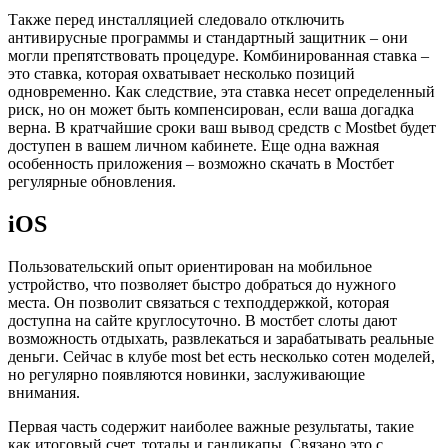
Также перед инсталляцией следовало отключить
антивирусные программы и стандартный защитник – они
могли препятствовать процедуре. Комбинированная ставка –
это ставка, которая охватывает несколько позиций
одновременно. Как следствие, эта ставка несет определенный
риск, но он может быть компенсирован, если ваша догадка
верна. В кратчайшие сроки ваш вывод средств с Mostbet будет
доступен в вашем личном кабинете. Еще одна важная
особенность приложения – возможно скачать в Мостбет
регулярные обновления.
iOS
Пользовательский опыт ориентирован на мобильное
устройство, что позволяет быстро добраться до нужного
места. Он позволит связаться с техподдержкой, которая
доступна на сайте круглосуточно. В мостбет слоты дают
возможность отдыхать, развлекаться и зарабатывать реальные
деньги. Сейчас в клубе most bet есть несколько сотен моделей,
но регулярно появляются новинки, заслуживающие
внимания.
Первая часть содержит наиболее важные результаты, такие
как итоговый счет, тоталы и гандикапы. Связано это с