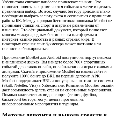
Узбекистана считают наиболее привлекательными. Это
помогает понять, как развиваются события в матче и сделать
правильный выбор. Во всех случаях беттору дополнительно
необходимо выбрать валюту счета и согласиться с правилами
работы БК. Международная беттинговая площадка Mostbet uz
принимает ставки на спорт и азартные развлечения от
клиентов. Это официальный документ, который позволяет
многим международным беттинговым платформам и
интернет-казино работать в разных странах мира. В
некоторых странах сайт букмекера может частично или
полностью блокироваться.
Приложение Mostbet для Android доступно на португальском
и английском языках. Вы найдете более 700+ спортивных
событий для ставок онлайн, онлайн-казино и игры с живыми
дилерами. Скачайте приложение Mostbet на нашем сайте и
получите 100% бонус до BRL на первый депозит. APK
Mostbet поддерживает BRL и популярные платежные системы
(Skrill, Neteller, Visa) в Узбекистане. Компания Мостбет онлайн
дает возможность делать ставки на спортивные мероприятия.
Помимо классических видов спорта (теннис, футбол,
баскетбол) бетторы могут делать прогнозы на
киберспортивные мероприятия и турниры.
Методы депозита и вывода средств в