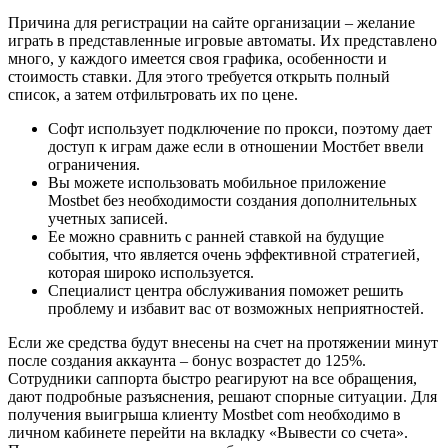
Причина для регистрации на сайте организации – желание
играть в представленные игровые автоматы. Их представлено
много, у каждого имеется своя графика, особенности и
стоимость ставки. Для этого требуется открыть полный
список, а затем отфильтровать их по цене.
Софт использует подключение по прокси, поэтому дает
доступ к играм даже если в отношении Мостбет ввели
ограничения.
Вы можете использовать мобильное приложение
Mostbet без необходимости создания дополнительных
учетных записей.
Ее можно сравнить с ранней ставкой на будущие
события, что является очень эффективной стратегией,
которая широко используется.
Специалист центра обслуживания поможет решить
проблему и избавит вас от возможных неприятностей.
Если же средства будут внесены на счет на протяжении минут
после создания аккаунта – бонус возрастет до 125%.
Сотрудники саппорта быстро реагируют на все обращения,
дают подробные разъяснения, решают спорные ситуации. Для
получения выигрыша клиенту Mostbet com необходимо в
личном кабинете перейти на вкладку «Вывести со счета».