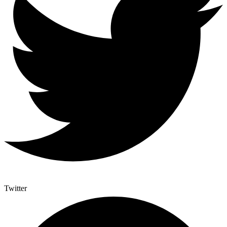
Twitter