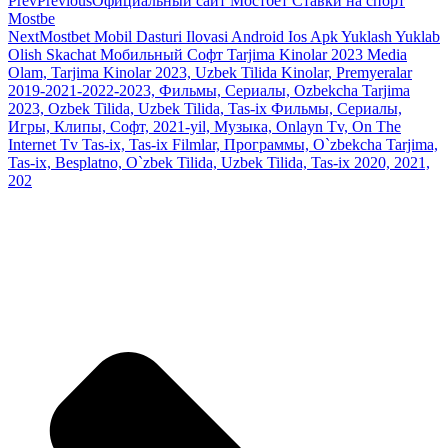
Prev
Previous
Официальный сайт Мостбет Ставки на спорт
Mostbe
Next
Mostbet Mobil Dasturi Ilovasi Android Ios Apk Yuklash Yuklab
Olish Skachat Мобильный Софт Tarjima Kinolar 2023 Media
Olam, Tarjima Kinolar 2023, Uzbek Tilida Kinolar, Premyeralar
2019-2021-2022-2023, Фильмы, Сериалы, Ozbekcha Tarjima
2023, Ozbek Tilida, Uzbek Tilida, Tas-ix Фильмы, Сериалы,
Игры, Клипы, Софт, 2021-yil, Музыка, Onlayn Tv, On The
Internet Tv Tas-ix, Tas-ix Filmlar, Программы, O`zbekcha Tarjima,
Tas-ix, Besplatno, O`zbek Tilida, Uzbek Tilida, Tas-ix 2020, 2021,
202