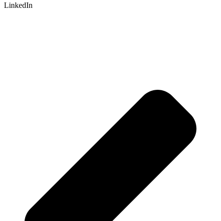
LinkedIn