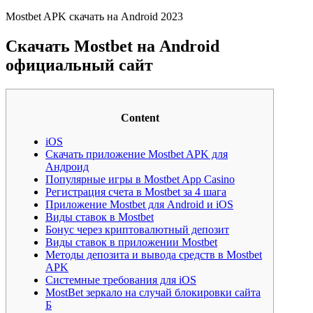
Mostbet APK скачать на Android 2023
Скачать Mostbet на Android
официальный сайт
Content
iOS
Скачать приложение Mostbet APK для
Андроид
Популярные игры в Mostbet App Casino
Регистрация счета в Mostbet за 4 шага
Приложение Mostbet для Android и iOS
Виды ставок в Mostbet
Бонус через криптовалютный депозит
Виды ставок в приложении Mostbet
Методы депозита и вывода средств в Mostbet
APK
Системные требования для iOS
MostBet зеркало на случай блокировки сайта
Б