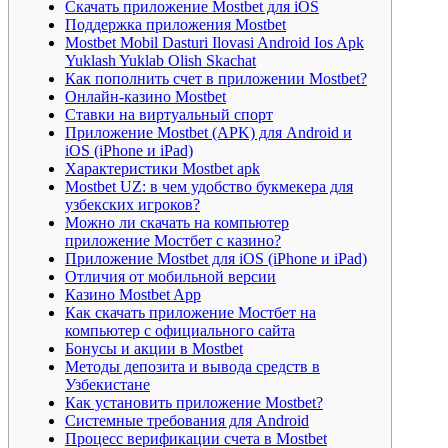
Скачать приложение Mostbet для iOS
Поддержка приложения Mostbet
Mostbet Mobil Dasturi Ilovasi Android Ios Apk
Yuklash Yuklab Olish Skachat
Как пополнить счет в приложении Mostbet?
Онлайн-казино Mostbet
Ставки на виртуальный спорт
Приложение Mostbet (APK) для Android и
iOS (iPhone и iPad)
Характеристики Mostbet apk
Mostbet UZ: в чем удобство букмекера для
узбекских игроков?
Можно ли скачать на компьютер
приложение Мостбет с казино?
Приложение Mostbet для iOS (iPhone и iPad)
Отличия от мобильной версии
Казино Mostbet App
Как скачать приложение Мостбет на
компьютер с официального сайта
Бонусы и акции в Mostbet
Методы депозита и вывода средств в
Узбекистане
Как установить приложение Mostbet?
Системные требования для Android
Процесс верификации счета в Mostbet