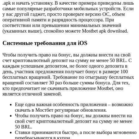
.apk и начать установку. В качестве примера приведены лишь
самые популярные разработчики мобильных устройств. Если
у вас другой гаджет, просто проверьте версию ОС, объем
оперативной памяти и разрядность процессора. При
соответствии или превышении минимальных значений
(указанных выше), спокойно можете Mostbet apk download.
Системные требования для iOS
Чтобы получить право на бонус, вы должны внести на свой
счет криптовалютный депозит на сумму не менее 50 BRL. С
каждым успешным депозитом, не более одного депозита в
день, участник предложения получает бонус в размере 100
бесплатных вращений. Требование по отыгрышу бесплатных
вращений составляет 30 раз больше суммы бонуса. Для тех,
кто предпочитает не скачивать приложение Mostbet, оно
является отличной заменой.
Еще одна важная особенность приложения – возможно
скачать в Мостбет регулярные обновления.
Чтобы получить право на бонус, вы должны внести на
свой счет криптовалютный депозит на сумму не менее
50 BRL.
Ставки принимаются быстро, а после выбора мгновенно
перебрасываются в купон.