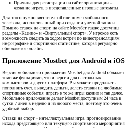
Причина для регистрации на сайте организации –
желание играть в представленные игровые автоматы.
Для этого нужно ввести e-mail или номер мобильного
телефона, использованный при создании учетной записи.
Помимо ставок на спорт, на сайте Мостбет также доступны
разделы «Казино» и «Виртуальный спорт». У игроков есть
возможность следить за ходом встреч по видеотрансляциям,
инфографике и спортивной статистике, которая регулярно
обновляется онлайн.
Приложение Mostbet для Android и iOS
Версия мобильного приложения Mostbet для Android обладает
теми же функциями, что и версии для настольных
компьютеров и других платформ. Вы можете продолжать
пополнять счет, выводить деньги, делать ставки на любимые
спортивные события, играть в те же игры казино и так далее.
Мобильное приложение делает Mostbet доступным 24 часа в
сутки 7 дней в неделю и из любого места, поэтому это очень
удобный выбор.
Ставки на спорт – интеллектуальная игра, прогнозирование
исхода предстоящего или текущего спортивного мероприятия