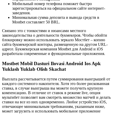
Мобильный номер телефона поможет быстро
зарегистрироваться на официальном сайте интернет-
заведения.
Минимальная сумма депозита и вывода средств в
Mostbet составляет 50 BRL.
Связано это с тонкостями и нюансами местного
законодательства о деятельности букмекеров. Чтобы обойти
блокировку можно использовать зеркало Мостбет – копию
сайта букмекерской конторы, размещенную на другом URL-
адресе. Букмекерская компания Mostbet для Android и iOS
разработала современные и функциональные приложения.
Mostbet Mobil Dasturi Ilovasi Android Ios Apk
Yuklash Yuklab Olish Skachat
Выплата рассчитывается путем суммирования выигрышей от
каждого системного накопителя. Хотя это более рискованная
ставка, в случае выигрыша вы можете получить крупную
компенсацию. В отличие от ставок в режиме live, опция
мультибет позволяет вам смотреть множество матчей и делать
ставки на все из них одновременно. Любое устройство iOS,
отвечающее минимальным требованиям, указанным ниже,
может загрузить и использовать мобильное приложение