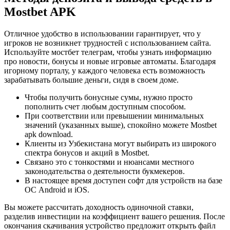
Mostbet APK
Отличное удобство в использовании гарантирует, что у
игроков не возникнет трудностей с использованием сайта.
Используйте мостбет телеграм, чтобы узнать информацию
про новости, бонусы и новые игровые автоматы. Благодаря
игорному порталу, у каждого человека есть возможность
зарабатывать большие деньги, сидя в своем доме.
Чтобы получить бонусные сумы, нужно просто
пополнить счет любым доступным способом.
При соответствии или превышении минимальных
значений (указанных выше), спокойно можете Mostbet
apk download.
Клиенты из Узбекистана могут выбирать из широкого
спектра бонусов и акций в Mostbet.
Связано это с тонкостями и нюансами местного
законодательства о деятельности букмекеров.
В настоящее время доступен софт для устройств на базе
ОС Android и iOS.
Вы можете рассчитать доходность одиночной ставки,
разделив инвестиции на коэффициент вашего решения. После
окончания скачивания устройство предложит открыть файл