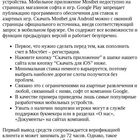
устройства. Мобильное приложение Mostbet недоступно на
страницах магазинов софта и игр. Google Play запрещает
публикацию программного обеспечения для ставок и
азартных игр. Скачать Mostbet для Android можно с оконной
страницы официального источника, введя соответствующий
запрос в мобильном браузере. Он содержит все возможности и
функции предыдущих версий и работает безупречно.
Первое, что нужно сделать перед тем, как пополнить
счет в Мостбет – регистрация.
Нажмите кнопку “Скачать приложение” в шапке нашего
сайта или кнопку “Скачать для iOS” ниже.
Минимальная ставка немного варьируется, поэтому
выбрать наиболее дорогие слоты получится без
проблем.
Связано это с ограничениями на азартные развлечения и
любой, связанный с ними, софт от компании Google.
В качестве примера приведены лишь самые популярные
разработчики мобильных устройств.
Узнать о наличии лицензии игроки могут в службе
поддержки букмекера или в разделах «О нас»,
«Документы» на сайтах компаний.
Первый вывод средств сопровождается верификацией
клиента и может занимать до 72 часов. Однако, такое