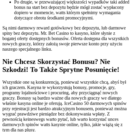
Po drugie, w przeważającej większości wypadków taki added
bonus na start bez depozytu będzie mógł zostać wypłacony
dopiero w momencie, watts którym spełnimy wymagania
dotyczące obrotu środkami promocyjnymi.
Są nimi darmowy reward gotówkowy bez depozytu, lub darmowe
spiny bez depozytu. Mr. Bet Casino to kasyno, które słynie z
bogatej oferty dostępnych bonusów. Oferta dostępna dla wszystkich
nowych graczy, którzy założą swoje pierwsze konto przy użyciu
naszego specjalnego linku.
Nie Chcesz Skorzystać Bonusu? Nie
Szkodzi! To Także Sprytne Posunięcie!
Wszystkie one są konkurencją, ponieważ wszystkie chcą, abyś był
ich graczem. Kasyna te wykorzystują bonusy, promocje, gry,
programy lojalnościowe i procuring, aby przyciągnąć nowych
graczy. Bonusy są bardzo ważne dla nowych graczy we dlatego
właśnie kasyna online je oferują. IceCasino 50 darmowych spinów
przy rejestracji jest bardzo atrakcyjnym bonusem, ponieważ można
wygrać prawdziwe pieniądze bez dokonywania wpłaty. Z
pewnością keineswegs warto pytać, lub warto korzystać unces
darmowych spinów watts kasynie online, tylko, jakie wiążą się z
tym dla nas plusy.