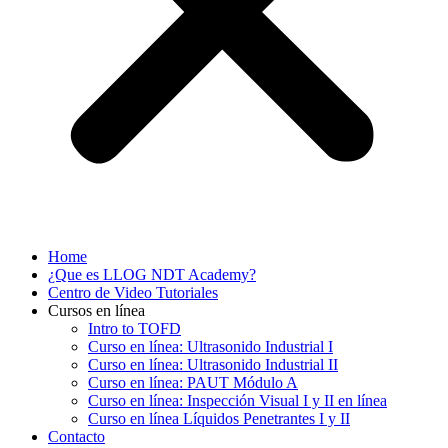
Home
¿Que es LLOG NDT Academy?
Centro de Video Tutoriales
Cursos en línea
Intro to TOFD
Curso en línea: Ultrasonido Industrial I
Curso en línea: Ultrasonido Industrial II
Curso en línea: PAUT Módulo A
Curso en línea: Inspección Visual I y II en línea
Curso en línea Líquidos Penetrantes I y II
Contacto