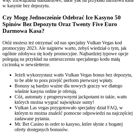
więc rozwiązania standardowe, takie yak na przykład darmowa kasa
w kasynie bez depozytu.
Czy Mogę Jednocześnie Odebrać Ice Kasyno 50
Spinów Bez Depozytu Oraz Twenty Five Euro
Darmowa Kasa?
Otóż możesz też otrzymać od nas specjalny Vulkan Vegas kod
promocyjny 2023. Ale najpierw warto, żebyś wiedział o tym, jak
ogólnie zdobywa się kody promocyjne. Najbardziej typowe opcje
polegają na przykład na umieszczeniu specjalnego kodu małą
czcionką w newsletterze.
Jeżeli wykorzystasz watts Vulkan Vegas bonus bez depozytu,
to be able to pora przejść perform pierwszej wpłaty.
Bonusy są bardzo ważne dla nowych graczy we dlatego
właśnie kasyna online je oferują.
Cóż, automaty z progresywnymi jackpotami to takie, watts
których można wygrać największe sumy!
Vulkan Las vegas przygotowało specjalny dział FAQ, w
którym to można znaleźć pomocne odpowiedzi na najczęściej
zadawane pytania.
Mr. Bet Casino in order to kasyno, które słynie z bogatej
oferty dostępnych bonusów.