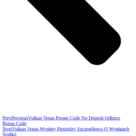
Prev
Previous
Vulkan Vegas Promo Code No Deposit Odbierz
Bonus Code
Next
Vulkan Vegas Wypłaty Pieniędzy Szczegółowo O Wypłatach
Środkó