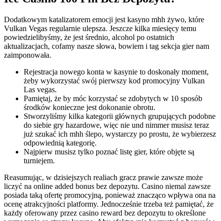
Dodatkowym katalizatorem emocji jest kasyno mhh żywo, które
Vulkan Vegas regularnie ulepsza. Jeszcze kilka miesięcy temu
powiedzielibyśmy, że jest średnio, alcohol po ostatnich
aktualizacjach, cofamy nasze słowa, bowiem i tag sekcja gier nam
zaimponowała.
Rejestracja nowego konta w kasynie to doskonały moment,
żeby wykorzystać swój pierwszy kod promocyjny Vulkan
Las vegas.
Pamiętaj, że by móc korzystać se zdobytych w 10 sposób
środków konieczne jest dokonanie obrotu.
Stworzyliśmy kilka kategorii głównych grupujących podobne
do siebie gry hazardowe, więc nie und nimmer musisz teraz
już szukać ich mhh ślepo, wystarczy po prostu, że wybierzesz
odpowiednią kategorię.
Najpierw musisz tylko poznać listę gier, które objęte są
turniejem.
Reasumując, w dzisiejszych realiach gracz prawie zawsze może
liczyć na online added bonus bez depozytu. Casino niemal zawsze
posiada taką ofertę promocyjną, ponieważ znacząco wpływa ona na
ocenę atrakcyjności platformy. Jednocześnie trzeba też pamiętać, że
każdy oferowany przez casino reward bez depozytu to określone