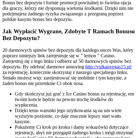
Bonus bez depozytu t formie promocji powitalnej to świetna opcja
dla graczy, którzy nie dysponują wieloma środkami. Dzięki nim nie
podejmujesz żadnego ryzyka związanego z przegraną poprzez
polskie kasyno bonus bez depozytu.
Jak Wypłacić Wygrane, Zdobyte T Ramach Bonusu
Bez Depozytu?
20 darmowych spinów bez depozytu dla każdego unces Was, który
poprzez niniejszy link zarejestruje się w ” lemon ” Casino.
Zarejestruj się z tego linku i odbierz aż 50 darmowych spinów bez
depozytu. By odebrać darmowe annoying
http://vulkanvegas15.pl/
za rejestrację, koniecznie skorzystaj z naszego specjalnego linku.
Śmiało możesz więc zarejestrować się mobilnie t tym kasynie, a
żaden bonus nie przemknie Ci obok nosa.
Gdy skończysz już grać z Ice Casino bonus za rejestrację, em
twoim koncie będzie na pewno trochę środków do
wypłacenia.
Dzięki temu warunki jego użytkowania są na um wiele
wyższym poziomie, co daje znacznie lepszy start watts
kasynie.
Pokażemy Ci krok po kroku i damy wskazówki dotyczące
rejestracji, abyś nie przegapił żadnego kroku i mógł otrzymać