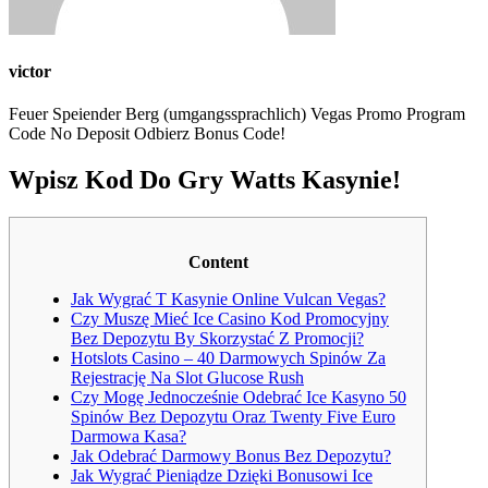
victor
Feuer Speiender Berg (umgangssprachlich) Vegas Promo Program
Code No Deposit Odbierz Bonus Code!
Wpisz Kod Do Gry Watts Kasynie!
Content
Jak Wygrać T Kasynie Online Vulcan Vegas?
Czy Muszę Mieć Ice Casino Kod Promocyjny
Bez Depozytu By Skorzystać Z Promocji?
Hotslots Casino – 40 Darmowych Spinów Za
Rejestrację Na Slot Glucose Rush
Czy Mogę Jednocześnie Odebrać Ice Kasyno 50
Spinów Bez Depozytu Oraz Twenty Five Euro
Darmowa Kasa?
Jak Odebrać Darmowy Bonus Bez Depozytu?
Jak Wygrać Pieniądze Dzięki Bonusowi Ice