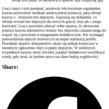
swoje IceCasino 50 darmowych spinów, aby rozpocząć grę.
Gracz musi o tym pamiętać, ponieważ lekceważenie regulaminu
kasyna przeważnie skutkuje anulowaniem promocji, jaką oferuje
kasyno z . bonusem bez depozytu. Zapoznaj się dokładnie, co
oferuje reward bez depozytu dla nowych graczy oraz jak z niego
korzystać. Gracz powinien zdawać sobie sprawę, że oferowane
poprzez kasyna internetowe bonusy bez depozytu czasami mogą też
wiązać się z pewnymi wymaganiami dodatkowymi. Nie wymagać
potwierdzenia danych osobowych na etapie rejestracji profilu.
Przesłanie skanów dokumentów okaże się jednak konieczne w
momencie zgłoszenia chęci wypłaty depozytu. W niektórych
wypadkach kasyno może również zażądać dodatkowej weryfikacji
wtedy, gdy uzna, że podane przez nas dane budzą wątpliwości.
Share: