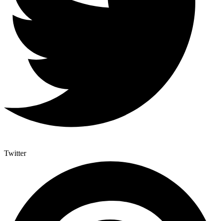
Twitter