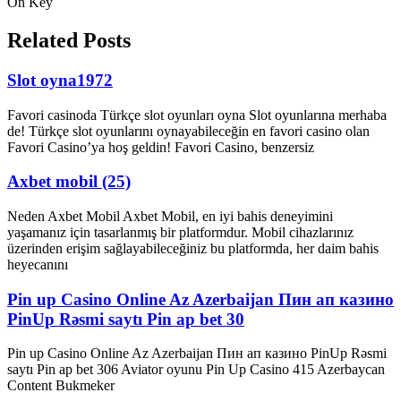
On Key
Related Posts
Slot oyna1972
Favori casinoda Türkçe slot oyunları oyna Slot oyunlarına merhaba
de! Türkçe slot oyunlarını oynayabileceğin en favori casino olan
Favori Casino’ya hoş geldin! Favori Casino, benzersiz
Axbet mobil (25)
Neden Axbet Mobil Axbet Mobil, en iyi bahis deneyimini
yaşamanız için tasarlanmış bir platformdur. Mobil cihazlarınız
üzerinden erişim sağlayabileceğiniz bu platformda, her daim bahis
heyecanını
Pin up Casino Online Az Azerbaijan Пин ап казино
PinUp Rəsmi saytı Pin ap bet 30
Pin up Casino Online Az Azerbaijan Пин ап казино PinUp Rəsmi
saytı Pin ap bet 306 Aviator oyunu Pin Up Casino 415 Azerbaycan
Content Bukmeker